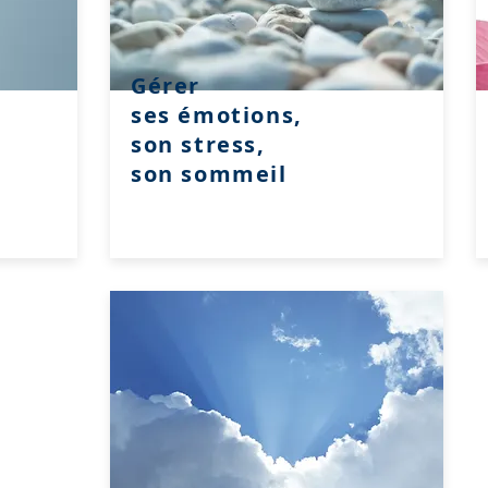
Gérer
ses émotions,
son stress,
son sommeil